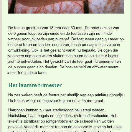
De foetus groeit nu van 18 mm naar 30 mm. De ontwikkeling van
de organen loopt op zijn einde en de foetussen zijn nu minder
vatbaar voor invloeden van buitenaf. De foetussen gaan nu meer op
een pup lijken en tanden, snorharen, tenen en nagels zijn volop in
ontwikkeling. Ook is het geslacht vanaf nu bepaald. De ogen die
voorheen nog open waren sluiten zich nu en de huidskleur begint
zich te ontwikkelen. Het gewicht van de teef gaat nu toenemen en
de puppen gaan zich draaien. De hoeveelheid vruchtwater neemt
sterk toe in deze fase.
Het laatste trimester
Na zes weken heeft de foetus het uiterlijk van een miniatuur hondje.
De foetus weegt nu ongeveer 6 gram en is 45 mm groot.
Harttonen kunnen nu met stethoscoop beluisterd worden.
Huidskleur, haar, nagels en oogleden zijn te onderscheiden. Het
skelet is zichtbaar op röntgenfoto’s en de schedel kan worden
gevoeld. Vanaf dit moment tot aan de geboorte is groeien het enige