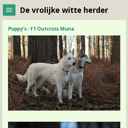
Ga
De vrolijke witte herder
direct
naar
de
hoofdinhoud
Puppy's : F1 Outcross Muna