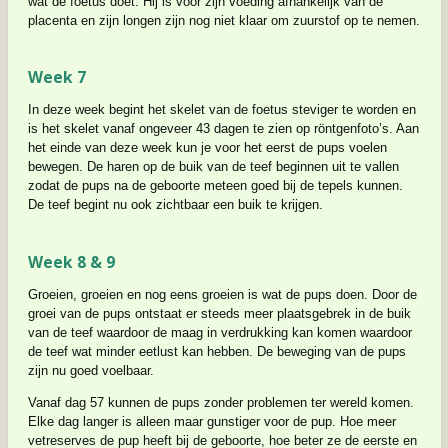
wat de foetus doet. Hij is voor zijn voeding afhankelijk van de
placenta en zijn longen zijn nog niet klaar om zuurstof op te nemen.
Week 7
In deze week begint het skelet van de foetus steviger te worden en
is het skelet vanaf ongeveer 43 dagen te zien op röntgenfoto’s. Aan
het einde van deze week kun je voor het eerst de pups voelen
bewegen. De haren op de buik van de teef beginnen uit te vallen
zodat de pups na de geboorte meteen goed bij de tepels kunnen.
De teef begint nu ook zichtbaar een buik te krijgen.
Week 8 & 9
Groeien, groeien en nog eens groeien is wat de pups doen. Door de
groei van de pups ontstaat er steeds meer plaatsgebrek in de buik
van de teef waardoor de maag in verdrukking kan komen waardoor
de teef wat minder eetlust kan hebben. De beweging van de pups
zijn nu goed voelbaar.
Vanaf dag 57 kunnen de pups zonder problemen ter wereld komen.
Elke dag langer is alleen maar gunstiger voor de pup. Hoe meer
vetreserves de pup heeft bij de geboorte, hoe beter ze de eerste en