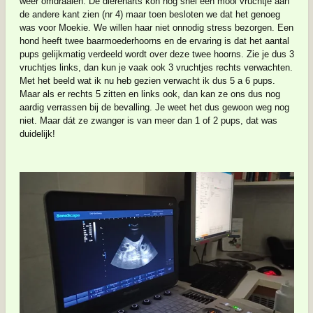
weer omdraaien. De dierenarts kon nog snel een mooi vruchtje aan
de andere kant zien (nr 4) maar toen besloten we dat het genoeg
was voor Moekie. We willen haar niet onnodig stress bezorgen. Een
hond heeft twee baarmoederhoorns en de ervaring is dat het aantal
pups gelijkmatig verdeeld wordt over deze twee hoorns. Zie je dus 3
vruchtjes links, dan kun je vaak ook 3 vruchtjes rechts verwachten.
Met het beeld wat ik nu heb gezien verwacht ik dus 5 a 6 pups.
Maar als er rechts 5 zitten en links ook, dan kan ze ons dus nog
aardig verrassen bij de bevalling. Je weet het dus gewoon weg nog
niet. Maar dát ze zwanger is van meer dan 1 of 2 pups, dat was
duidelijk!