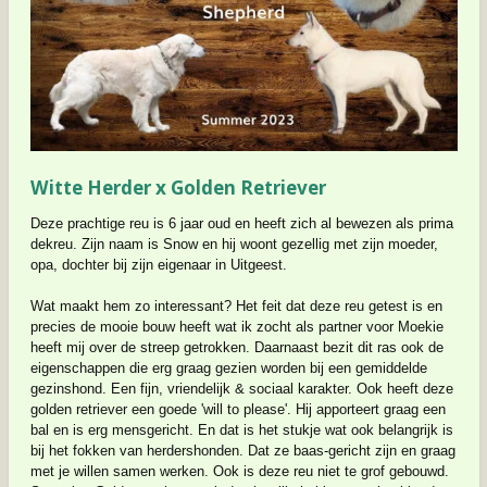
Witte Herder x Golden Retriever
Deze prachtige reu is 6 jaar oud en heeft zich al bewezen als prima
dekreu. Zijn naam is Snow en hij woont gezellig met zijn moeder,
opa, dochter bij zijn eigenaar in Uitgeest.
Wat maakt hem zo interessant? Het feit dat deze reu getest is en
precies de mooie bouw heeft wat ik zocht als partner voor Moekie
heeft mij over de streep getrokken. Daarnaast bezit dit ras ook de
eigenschappen die erg graag gezien worden bij een gemiddelde
gezinshond. Een fijn, vriendelijk & sociaal karakter. Ook heeft deze
golden retriever een goede 'will to please'. Hij apporteert graag een
bal en is erg mensgericht. En dat is het stukje wat ook belangrijk is
bij het fokken van herdershonden. Dat ze baas-gericht zijn en graag
met je willen samen werken. Ook is deze reu niet te grof gebouwd.