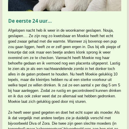
De eerste 24 uur...
Afgelopen nacht heb ik weer in de woonkamer geslapen. Nouja,
geslapen....
Ze zijn nog zo kwetsbaar en Moekie heeft het echt
goed zwaar gehad met die warmte. Wanneer zij bovenop een pup
zou gaan liggen, heeft ze er zelf geen ergen in. Dus bij elk piepje of
kreuntje dat ook maar een beetje anders klonk sprong ik weer
overeind om ze te checken.
Vannacht heeft Moekie nog haar
behoefte gedaan en ik vermoed nog een placenta uitgeperst. Lastig
te zien als je als een nachtwandelende zombi in het donker toch
alles in de gaten probeert te houden.
Nu heeft Moekie gelukkig 10
tepels, maar die kleintjes hebben nu al een sterke voorkeur uit
welke tepel ze willen drinken. Ik zal ze een aantal x per dag 5 om 5
bij haar aanleggen. Zodat ze rustig en gecontroleerd kunnen drinken
en ik dus ook zeker weet dat ze allemaal wat hebben gedronken.
Moekie laat zich gelukkig goed door mij sturen.
Ze heeft weer goed gegeten en doet het echt super als moeder. Als
ik dat vergelijk met andere teefjes zie je duidelijk verschil met
bijvoorbeeld Diva of Zora. Die twee zijn geen slechte moeders (in
tegendeel) maar 'schoonpoetsen' bijvoorbeeld was aan hen niet zo