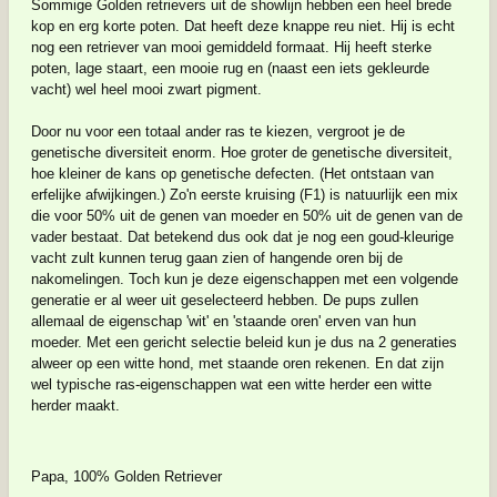
Sommige Golden retrievers uit de showlijn hebben een heel brede
kop en erg korte poten. Dat heeft deze knappe reu niet. Hij is echt
nog een retriever van mooi gemiddeld formaat. Hij heeft sterke
poten, lage staart, een mooie rug en (naast een iets gekleurde
vacht) wel heel mooi zwart pigment.
Door nu voor een totaal ander ras te kiezen, vergroot je de
genetische diversiteit enorm. Hoe groter de genetische diversiteit,
hoe kleiner de kans op genetische defecten. (Het ontstaan van
erfelijke afwijkingen.) Zo'n eerste kruising (F1) is natuurlijk een mix
die voor 50% uit de genen van moeder en 50% uit de genen van de
vader bestaat. Dat betekend dus ook dat je nog een goud-kleurige
vacht zult kunnen terug gaan zien of hangende oren bij de
nakomelingen. Toch kun je deze eigenschappen met een volgende
generatie er al weer uit geselecteerd hebben. De pups zullen
allemaal de eigenschap 'wit' en 'staande oren' erven van hun
moeder. Met een gericht selectie beleid kun je dus na 2 generaties
alweer op een witte hond, met staande oren rekenen. En dat zijn
wel typische ras-eigenschappen wat een witte herder een witte
herder maakt.
Papa, 100% Golden Retriever