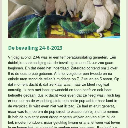
De bevalling 24-6-2023
Vrijdag avond, 23-6 was er een temperatuursdaling gemeten. Een
duidelijke aankondiging dat de bevalling binnen 24 uur zou gaan
beginnen. En dat deed het inderdaad. Zaterdag ochtend om 1 over
9 is de eerste pup geboren. Al snel volgde er een tweede en na
enkele uren stond de teller 's middags op 7. 2 reuen en 5 teven. Op
dat moment dacht ik dat ze klaar was, maar ze bleef nog wat
onrustig. Ik heb met haar gewandeld en toen heeft ze ook haar
behoefte gedaan, dus ik dacht voor even dat ze 'leeg' was. Toch lag
er een uur na de wandeling plots een natte pup achter haar kont in
de werpkist. Ik wist even niet wat ik zag. Ze had m eruit geperst,
maar was te moe om de pup direct te wassen en bij zich te nemen.
Ik heb de pup echt even droog moeten wrijven en van slijm bij de
bek moeten ontdoen, maar gelukkig kwam er al snel weer wat leven
in en begon het uit zichzelf te zoeken naar een tepel. Een half uur