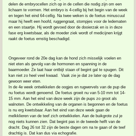
delen de embryocellen zich op in de cellen die nodig zijn om een
lichaam te vormen. Het embryo is 4-cellig bij het begin van de week
en tegen het eind 64-cellig. Na twee weken is de foetus minuscuul
maar hij heeft een hoofd, ruggengraat, stompjes voor de ledematen
en een staartje. Hij wordt gevoed door de dooierzak en is in deze
fase erg kwetsbaar, als de moeder ziek wordt of medicijnen krijgt
raakt de foetus ernstig beschadigd.
Ongeveer rond de 20e dag kan de hond zich misselijk voelen en
niet eten als gevolg van de hormonen en spanning in de
baarmoeder. Ze laat haar ontbijt staan of begint gal te spugen. Dit
kan niet zo heel veel kwaad. Vaak zie je dat ze later op de dag
gewoon weer eten.
In de 4e week ontwikkelen de oogjes en rugwervels van de pup die
nu foetus wordt genoemd.
De foetus groeit nu van 5-10 mm tot 14-
15 mm. Aan het eind van deze week zijn de pups zo groot als
walnoten. De ontwikkeling van de organen is begonnen en de foetus
is nu erg kwetsbaar. Aan het eind van deze week gaan de
melkklieren van de teef zich ontwikkelen. Aan de buikgrote zul je
nog niets kunnen zien. Dat begint pas in de tweede helft van de
dracht. Dag 26 tot 32 zijn de beste dagen om na te gaan of de teef
drachtig is. Dat kan dus via echografie.