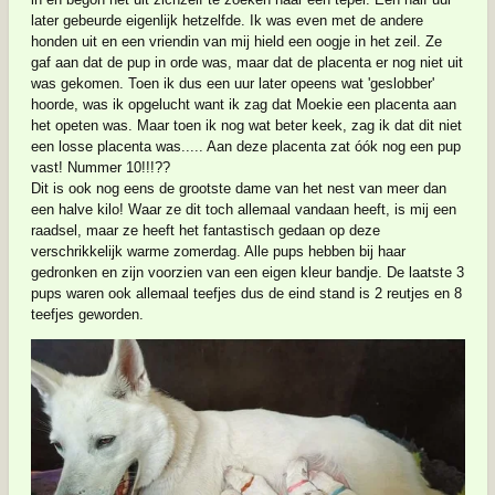
later gebeurde eigenlijk hetzelfde. Ik was even met de andere
honden uit en een vriendin van mij hield een oogje in het zeil. Ze
gaf aan dat de pup in orde was, maar dat de placenta er nog niet uit
was gekomen. Toen ik dus een uur later opeens wat 'geslobber'
hoorde, was ik opgelucht want ik zag dat Moekie een placenta aan
het opeten was. Maar toen ik nog wat beter keek, zag ik dat dit niet
een losse placenta was..... Aan deze placenta zat óók nog een pup
vast! Nummer 10!!!??
Dit is ook nog eens de grootste dame van het nest van meer dan
een halve kilo! Waar ze dit toch allemaal vandaan heeft, is mij een
raadsel, maar ze heeft het fantastisch gedaan op deze
verschrikkelijk warme zomerdag. Alle pups hebben bij haar
gedronken en zijn voorzien van een eigen kleur bandje. De laatste 3
pups waren ook allemaal teefjes dus de eind stand is 2 reutjes en 8
teefjes geworden.