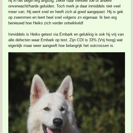
hij in het begin erg angstig, zeker naar verkeer toe of andere
onverwacht/harde geluiden. Toch merk je daar inmiddels niet veel
meer van. Hij went snel en heeft zich al goed aangepast. Hij is gek
op zwemmen en leert heel snel volgens zn eigenaar. Ik ben erg
benieuwd hoe Heiko zich verder ontwikkeld!
Inmiddels is Heiko getest via Embark en gelukkig is ook hij vrij van
alle defecten waar Embark op test. Zijn COI is 33% (Vrij hoog) wat
eigenlijk maar weer aangeeft hoe belangrijk het outcrossen is.