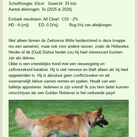
Schofthoogte: 63cm Gewicht: 33 kilo
Aantal dekkingen: 3x (2025 & 2026)
Embark resultaten: All Clear! COI - 2%
HD - A (vrij) ED- 0 (Vrij) Rug-Vrij van afwijkingen
Niet alleen binnen de Zwitserse Witte herdershond is deze knappe
reu een aanwinst, maar ook voor andere rassen, zoals de Hollandse
Herder of de (Oud) Duitse herder zou hij heel interessant kunnen
zijn als dekreu.
Ubbe is een vriendelijke hond met een nieuwsgierig en
zelfverzekerd karakter. Hij is niet nerveus en blaft alleen als hij heel
opgewonden is. Hij is absoluut geen conflictzoeker en wil
voornamelijk lekker samen rennen en spelen. Houdt van een
balletje apporteren. Iedereen is zijn vriend! Ik zou hem beter kunnen
omschrijven als een Golden Retriever in het verkeerde jasje!