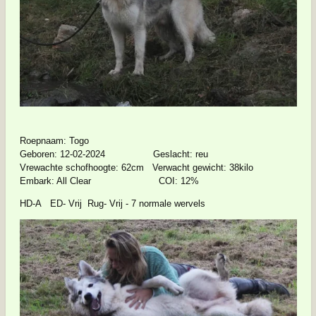
Roepnaam: Togo
Geboren: 12-02-2024 Geslacht: reu
Vrewachte schofhoogte: 62cm Verwacht gewicht: 38kilo
Embark: All Clear COI: 12%
HD-A ED- Vrij Rug- Vrij - 7 normale wervels