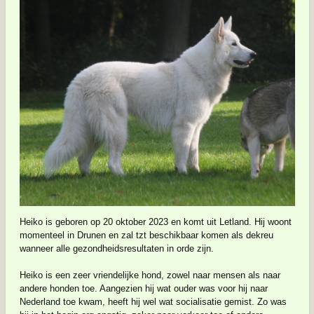
Heiko is geboren op 20 oktober 2023 en komt uit Letland. Hij woont
momenteel in Drunen en zal tzt beschikbaar komen als dekreu
wanneer alle gezondheidsresultaten in orde zijn.
Heiko is een zeer vriendelijke hond, zowel naar mensen als naar
andere honden toe. Aangezien hij wat ouder was voor hij naar
Nederland toe kwam, heeft hij wel wat socialisatie gemist. Zo was