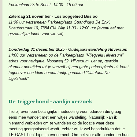
Foekenlaan 25 te Soest. 14:00 - 15:00 uur
Z
aterdag 21 november -
Losloopgebied Busloo
11:00 uur verzamelen Parkeerplaats 'Strandhuys De Enk'.
Kneuterstraat 19, 7384 CM Wilp 11:00 - 12:00 uur
(eventueel met
gezamelijke lunch voor wie wil)
Donderdag 31 december 2025 - Oudejaarswandeling Hilversum
14:00 uur Verzamelen op de Parkeerplaats "Vliegveld Hilversum"
adres voor navigatie: Noodweg 52, Hilversum. Let op, gewóón
alsmaar doorrijden tot je vanzelf bij een grote parkeerplaats uit komt
tegenover een klein horeca tentje genaamd "Cafetaria De
Egelshoek".
De Triggerhond - aanlijn verzoek
Hierbij even een belangrijke mededeling voor iedereen die graag
eens mee wandelt met een witjes wandeling. Natuurlijk kan ik
niemand verbieden om te wandelen op de locatie waar deze
meeting georganiseerd wordt, echter wil ik wel benadrukken dat je
TE GAST bent bij mijn evenement.
Om het voor alle honden en hun