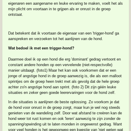
eigenaren een aangename en leuke ervaring te maken, voelt het als
mijn plicht om voortaan in te grijpen als er onrust in de groep
ontstaat.
Dat
betekent dat ik voortaan de eigenaar van een 'trigger-hond' ga
aanspreken en verzoeken tot het aanlijnen van de hond.
Wat bedoel ik met een trigger-hond?
Daarmee doel ik op een hond die erg 'dominant' gedrag vertoont en
constant andere honden op een vervelende (niet-respectvolle)
manier uitdaagt. (foto1) Maar het kan ook voorkomen dat er een
jonge of angstige hond in de groep aanwezig is, die als een malloot
sprintjes om de groep heen trekt met als gevolg dat de hele groep
achter zo'n angstige hond aan sprint. (foto 2)
Dit zijn géén leuke
situaties en zeker geen goede leerervaringen voor de hond zelf.
In die situaties is aanlijnen de beste oplossing. Zo voorkom je dat
de hond voor onrust in de groep zorgt, maar kun je wel nog steeds
genieten van de wandeling zelf.
Door wat afstand te creëren kan de
hond weer tot rust komen en ook 'leren' aanwezig te zijn zonder de
spanning/opwinding uit te laten monden in ongewenst gedrag. Want
voor veel honden is het gewoonweg een kwestie van 'niet weten wat