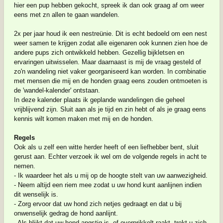
hier een pup hebben gekocht, spreek ik dan ook graag af om weer
eens met zn allen te gaan wandelen.
2x per jaar houd ik een nestreünie. Dit is echt bedoeld om een nest
weer samen te krijgen zodat alle eigenaren ook kunnen zien hoe de
andere pups zich ontwikkeld hebben. Gezellig bijkletsen en
ervaringen uitwisselen. Maar daarnaast is mij de vraag gesteld of
zo'n wandeling niet vaker georganiseerd kan worden. In combinatie
met mensen die mij en de honden graag eens zouden ontmoeten is
de 'wandel-kalender' ontstaan.
In deze kalender plaats ik geplande wandelingen die geheel
vrijblijvend zijn. Sluit aan als je tijd en zin hebt of als je graag eens
kennis wilt komen maken met mij en de honden.
Regels
Ook als u zelf een witte herder heeft of een liefhebber bent, sluit
gerust aan. Echter verzoek ik wel om de volgende regels in acht te
nemen.
- Ik waardeer het als u mij op de hoogte stelt van uw aanwezigheid.
- Neem altijd een riem mee zodat u uw hond kunt aanlijnen indien
dit wenselijk is.
- Zorg ervoor dat uw hond zich netjes gedraagt en dat u bij
onwenselijk gedrag de hond aanlijnt.
- Als blijkt dat uw hond angstig is, of overprikkelt raakt, trekt u zich