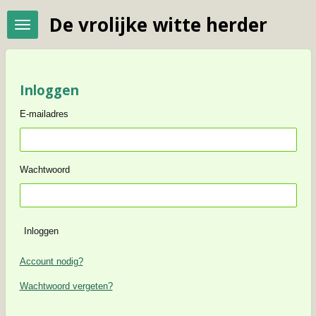
Ga
De vrolijke witte herder
direct
naar
de
hoofdinhoud
Inloggen
E-mailadres
Wachtwoord
Inloggen
Account nodig?
Wachtwoord vergeten?